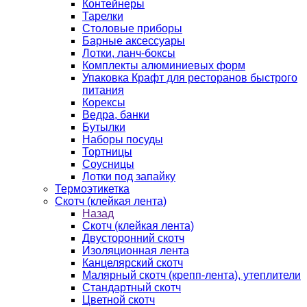
Контейнеры
Тарелки
Столовые приборы
Барные аксессуары
Лотки, ланч-боксы
Комплекты алюминиевых форм
Упаковка Крафт для ресторанов быстрого
питания
Корексы
Ведра, банки
Бутылки
Наборы посуды
Тортницы
Соусницы
Лотки под запайку
Термоэтикетка
Скотч (клейкая лента)
Назад
Скотч (клейкая лента)
Двусторонний скотч
Изоляционная лента
Канцелярский скотч
Малярный скотч (крепп-лента), утеплители
Стандартный скотч
Цветной скотч