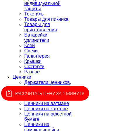
индивидуальной
защиты
Текстиль
Товары для пикника
Товары для
приготовления
Батарейки,
удлинители
Клей
Свечи
Галантерея
Крышки
Скатерти
Разное
Ценники
Держатели ценников,
монетницы
Ценники для этикет-
РАССЧИТАТЬ ЦЕНУ ЗА 1 МИНУТУ
пистолета, лента
Ценники на ватмане
Ценники на картоне
Ценники на офсетной
бумаге
Ценники на
самоклеящейся