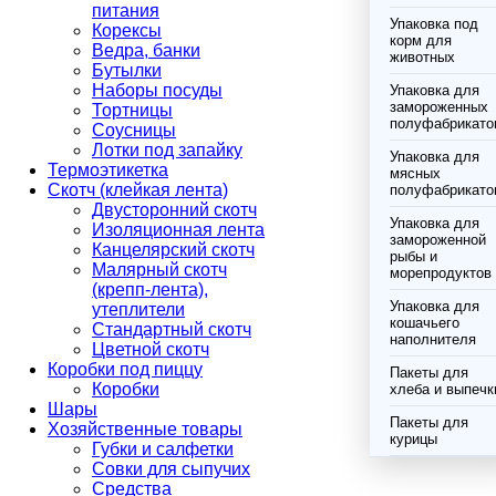
питания
Упаковка под
Корексы
корм для
Ведра, банки
животных
Бутылки
Наборы посуды
Упаковка для
замороженных
Тортницы
полуфабрикато
Соусницы
Лотки под запайку
Упаковка для
Термоэтикетка
мясных
Скотч (клейкая лента)
полуфабрикато
Двусторонний скотч
Упаковка для
Изоляционная лента
замороженной
Канцелярский скотч
рыбы и
Малярный скотч
морепродуктов
(крепп-лента),
Упаковка для
утеплители
кошачьего
Стандартный скотч
наполнителя
Цветной скотч
Коробки под пиццу
Пакеты для
Коробки
хлеба и выпечк
Шары
Пакеты для
Хозяйственные товары
курицы
Губки и салфетки
Совки для сыпучих
Средства