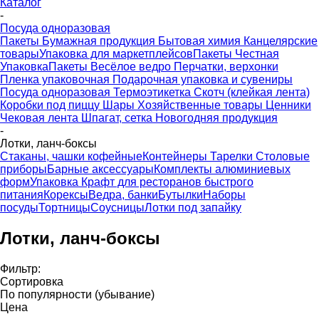
Каталог
-
Посуда одноразовая
Пакеты
Бумажная продукция
Бытовая химия
Канцелярские
товары
Упаковка для маркетплейсов
Пакеты Честная
Упаковка
Пакеты Весёлое ведро
Перчатки, верхонки
Пленка упаковочная
Подарочная упаковка и сувениры
Посуда одноразовая
Термоэтикетка
Скотч (клейкая лента)
Коробки под пиццу
Шары
Хозяйственные товары
Ценники
Чековая лента
Шпагат, сетка
Новогодняя продукция
-
Лотки, ланч-боксы
Стаканы, чашки кофейные
Контейнеры
Тарелки
Столовые
приборы
Барные аксессуары
Комплекты алюминиевых
форм
Упаковка Крафт для ресторанов быстрого
питания
Корексы
Ведра, банки
Бутылки
Наборы
посуды
Тортницы
Соусницы
Лотки под запайку
Лотки, ланч-боксы
Фильтр:
Сортировка
По популярности (убывание)
Цена