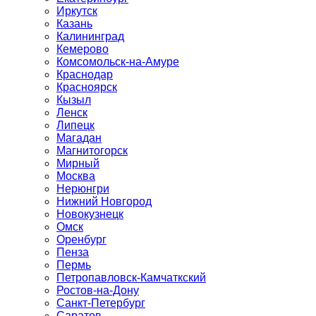
Иркутск
Казань
Калининград
Кемерово
Комсомольск-на-Амуре
Краснодар
Красноярск
Кызыл
Ленск
Липецк
Магадан
Магнитогорск
Мирный
Москва
Нерюнгри
Нижний Новгород
Новокузнецк
Омск
Оренбург
Пенза
Пермь
Петропавловск-Камчаткский
Ростов-на-Дону
Санкт-Петербург
Саратов