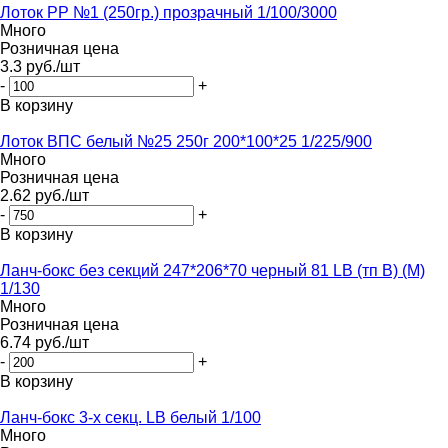
Лоток PР №1 (250гр.) прозрачный 1/100/3000
Много
Розничная цена
3.3
руб.
/шт
-
+
В корзину
Лоток ВПС белый №25 250г 200*100*25 1/225/900
Много
Розничная цена
2.62
руб.
/шт
-
+
В корзину
Ланч-бокс без секций 247*206*70 черный 81 LB (тп В) (М)
1/130
Много
Розничная цена
6.74
руб.
/шт
-
+
В корзину
Ланч-бокс 3-х секц. LB белый 1/100
Много