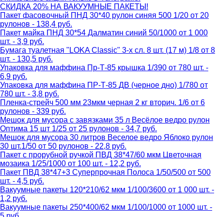
СКИДКА 20% НА ВАКУУМНЫЕ ПАКЕТЫ!
Пакет фасовочный ПНД 30*40 рулон синяя 500 1/20 от 20
рулонов - 138,4 руб.
Пакет майка ПНД 30*54 Далматин синий 50/1000 от 1 000
шт. - 3,9 руб.
Бумага туалетная "LOKA Classic" 3-х сл. 8 шт. (17 м) 1/8 от 8
шт. - 130,5 руб.
Упаковка для маффина Пр-Т-85 крышка 1/390 от 780 шт. -
6,9 руб.
Упаковка для маффина ПР-Т-85 ДВ (черное дно) 1/780 от
780 шт. - 3,8 руб.
Пленка-стрейч 500 мм 23мкм черная 2 кг вторич. 1/6 от 6
рулонов - 339 руб.
Мешок для мусора с завязками 35 л Весёлое ведро рулон
Оптима 15 шт 1/25 от 25 рулонов - 34,7 руб.
Мешок для мусора 30 литров Веселое ведро Яблоко рулон
30 шт.1/50 от 50 рулонов - 22,8 руб.
Пакет с прорубной ручкой ПВД 38*47/60 мкм Цветочная
мозаика 1/25/1000 от 100 шт. - 12,2 руб.
Пакет ПВД 38*47+3 Суперпрочная Полоса 1/50/500 от 500
шт. - 4,5 руб.
Вакуумные пакеты 120*210/62 мкм 1/100/3600 от 1 000 шт. -
1,2 руб.
Вакуумные пакеты 250*400/62 мкм 1/100/1000 от 1000 шт. -
5 руб.