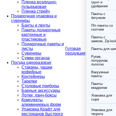
Пленка воздушно-
грунт и
удобрения
пузырьковая
Пленка стрейч
Пакеты с
Подарочная упаковка и
бегунком
сувениры
Банты и ленты
П/п пакеты со
скотчем
Пакеты подарочные
картонные и
Пакеты с
пластиковые
замком, Zip-loc
Подарочные пакеты и
листы
Готовая
Пакеты для ши
Сувениры
продукция
Рукав,
Сумки органза
полурукав,
Посуда одноразовая
полотно
Стаканы, чашки
кофейные
Вакуумные
пакеты
Контейнеры
Тарелки
Пакеты
Столовые приборы
квадропак
Барные аксессуары
Лотки, ланч-боксы
Упаковка для
сыра
Комплекты
алюминиевых форм
Упаковка Крафт для
Упаковка для
ресторанов быстрого
творога