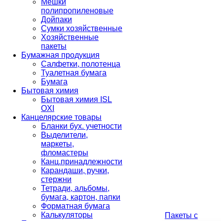
Мешки
полипропиленовые
Дойпаки
Сумки хозяйственные
Хозяйственные
пакеты
Бумажная продукция
Салфетки, полотенца
Туалетная бумага
Бумага
Бытовая химия
Бытовая химия ISL
OXI
Канцелярские товары
Бланки бух. учетности
Выделители,
маркеты,
фломастеры
Канц.принадлежности
Карандаши, ручки,
стержни
Тетради, альбомы,
бумага, картон, папки
Форматная бумага
Калькуляторы
Пакеты с