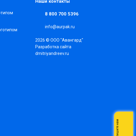
Наши контакты
готипом
8 800 700 5396
info@aurpak.ru
оготипом
2026 © ООО "Авангард"
Разработка сайта
dmitriyandreev.ru
Напишите нам