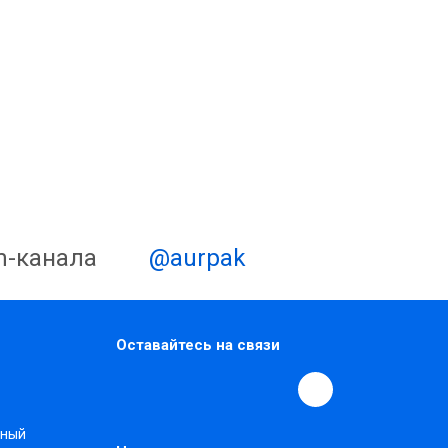
m-канала
@aurpak
Оставайтесь на связи
нный