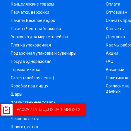
Канцелярские товары
Оплата
Перчатки, верхонки
Оптовикам
Пакеты Весёлое ведро
Скачать пра
Пакеты Честная Упаковка
Контакты
Упаковка для маркетплейсов
Доставка
Пленка упаковочная
Как мы рабо
Подарочная упаковка и сувениры
Акции
Посуда одноразовая
FAQ
Термоэтикетка
Вакансии
Скотч (клейкая лента)
Политика к
Коробки под пиццу
Согласие на
данных
Шары
Хозяйственные товары
РАССЧИТАТЬ ЦЕНУ ЗА 1 МИНУТУ
Ценники
Чековая лента
Шпагат, сетка