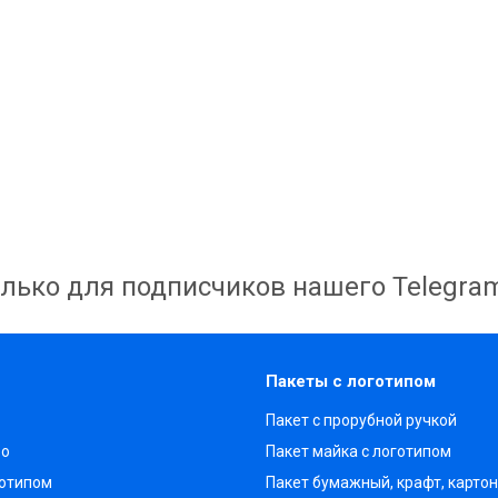
лько для подписчиков нашего Telegra
Пакеты с логотипом
Пакет с прорубной ручкой
во
Пакет майка с логотипом
готипом
Пакет бумажный, крафт, карто